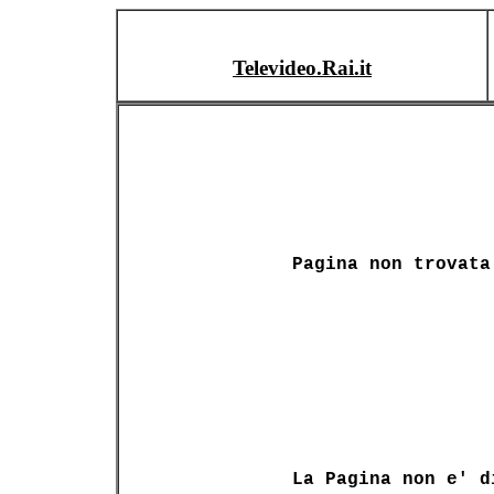
Televideo.Rai.it
Pagina non trovata
La Pagina non e' d