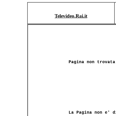
Televideo.Rai.it
Pagina non trovata
La Pagina non e' d