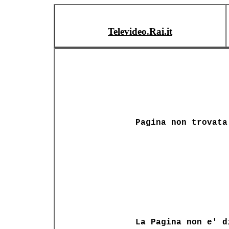
Televideo.Rai.it
Pagina non trovata
La Pagina non e' d