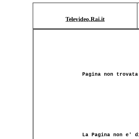
Televideo.Rai.it
Pagina non trovata
La Pagina non e' d