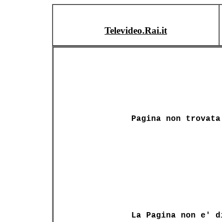
Televideo.Rai.it
Pagina non trovata
La Pagina non e' d