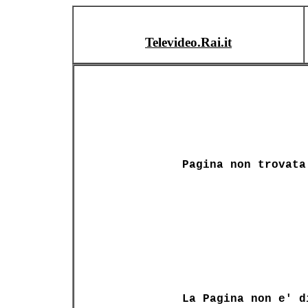
Televideo.Rai.it
Pagina non trovata
La Pagina non e' d