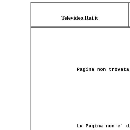
Televideo.Rai.it
Pagina non trovata
La Pagina non e' d