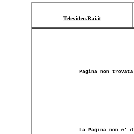
Televideo.Rai.it
Pagina non trovata
La Pagina non e' d