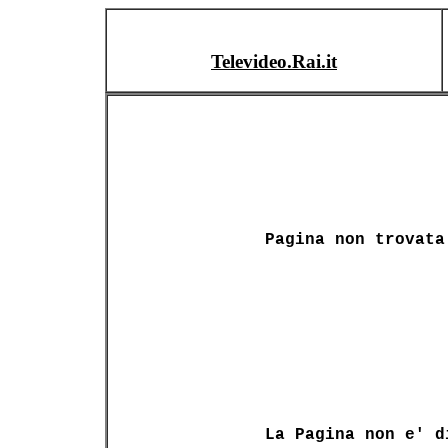
Televideo.Rai.it
Pagina non trovata
La Pagina non e' d