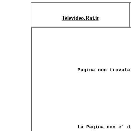
Televideo.Rai.it
Pagina non trovata
La Pagina non e' d