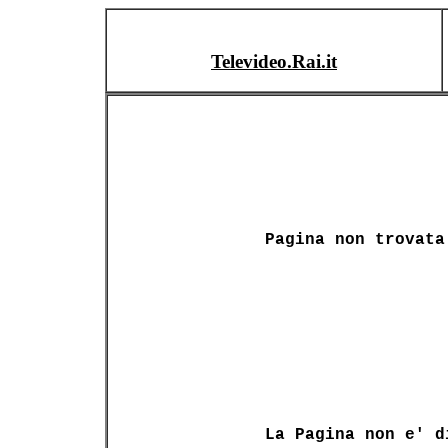
Televideo.Rai.it
Pagina non trovata
La Pagina non e' d