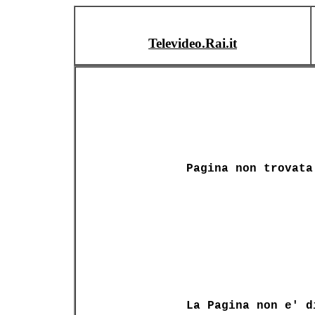
Televideo.Rai.it
Pagina non trovata
La Pagina non e' d