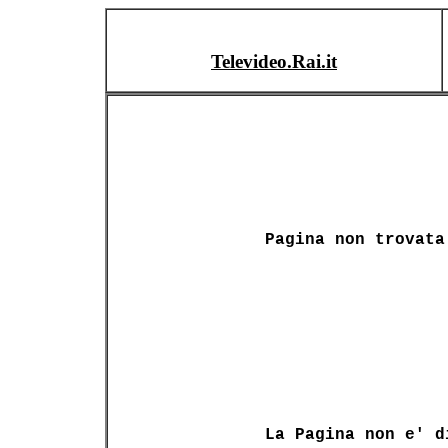
Televideo.Rai.it
Pagina non trovata
La Pagina non e' d