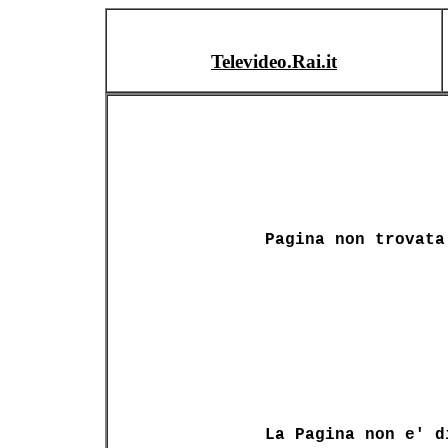
Televideo.Rai.it
Pagina non trovata
La Pagina non e' d