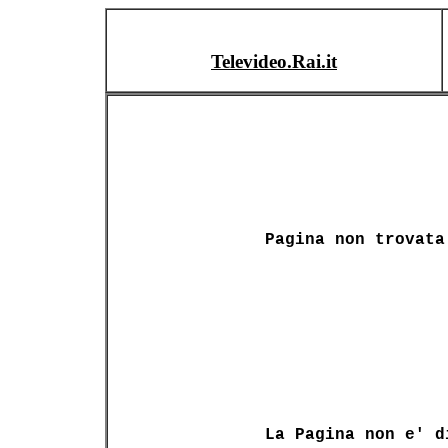
Televideo.Rai.it
Pagina non trovata
La Pagina non e' d