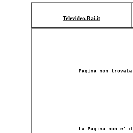
Televideo.Rai.it
Pagina non trovata
La Pagina non e' d