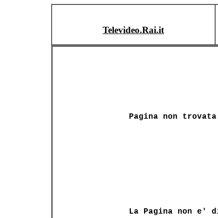
Televideo.Rai.it
Pagina non trovata
La Pagina non e' d