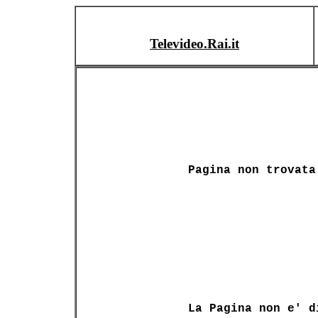
Televideo.Rai.it
Pagina non trovata
La Pagina non e' d