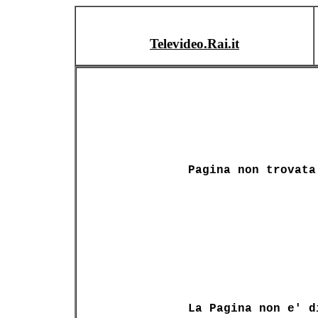
Televideo.Rai.it
Pagina non trovata
La Pagina non e' d