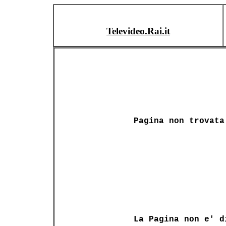
Televideo.Rai.it
Pagina non trovata
La Pagina non e' d