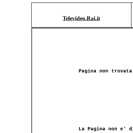
Televideo.Rai.it
Pagina non trovata
La Pagina non e' d