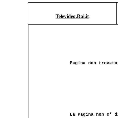
Televideo.Rai.it
Pagina non trovata
La Pagina non e' d