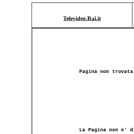
Televideo.Rai.it
Pagina non trovata
La Pagina non e' d