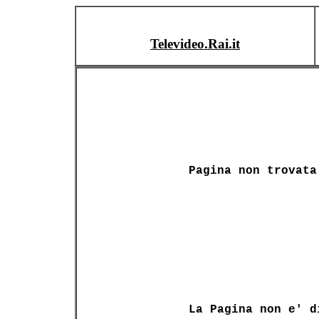
Televideo.Rai.it
Pagina non trovata
La Pagina non e' d