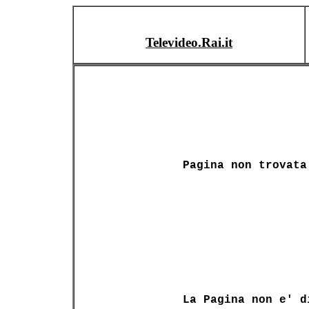
Televideo.Rai.it
Pagina non trovata
La Pagina non e' d