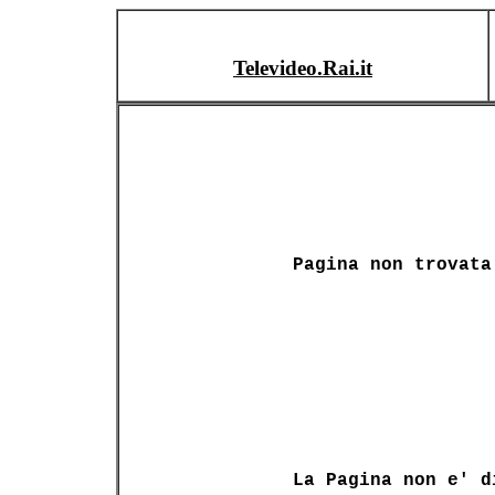
Televideo.Rai.it
Pagina non trovata
La Pagina non e' d