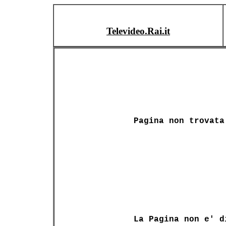
Televideo.Rai.it
Pagina non trovata
La Pagina non e' d