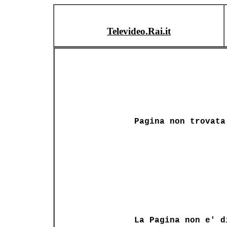
Televideo.Rai.it
Pagina non trovata
La Pagina non e' d