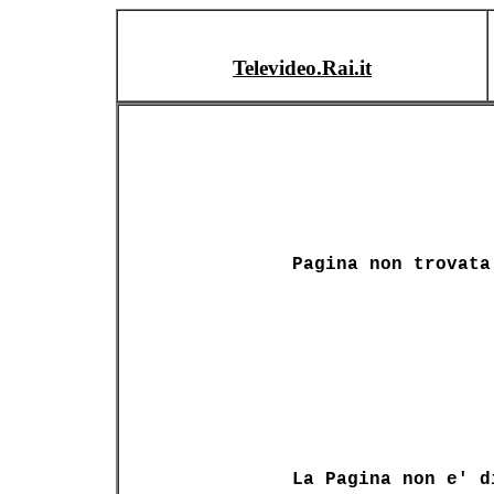
Televideo.Rai.it
Pagina non trovata
La Pagina non e' d