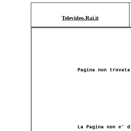
Televideo.Rai.it
Pagina non trovata
La Pagina non e' d