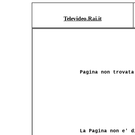
Televideo.Rai.it
Pagina non trovata
La Pagina non e' d