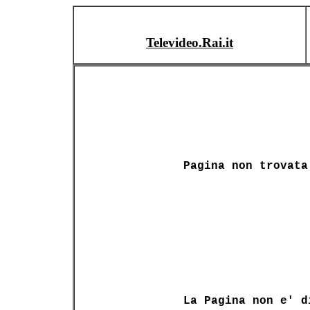
Televideo.Rai.it
Pagina non trovata
La Pagina non e' d