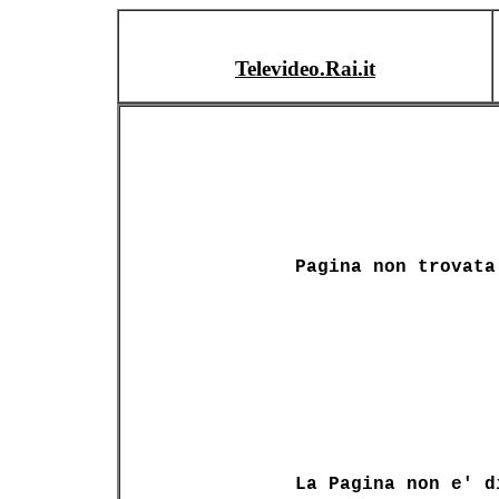
Televideo.Rai.it
Pagina non trovata
La Pagina non e' d