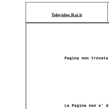
Televideo.Rai.it
Pagina non trovata
La Pagina non e' d