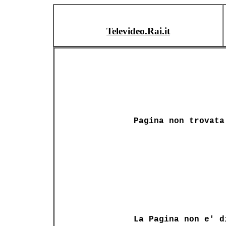
Televideo.Rai.it
Pagina non trovata
La Pagina non e' d