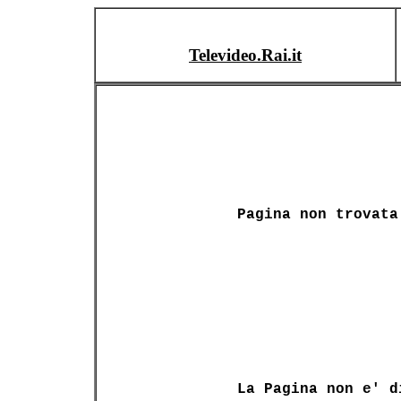
Televideo.Rai.it
Pagina non trovata
La Pagina non e' d