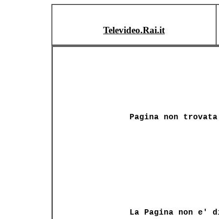
Televideo.Rai.it
Pagina non trovata
La Pagina non e' d