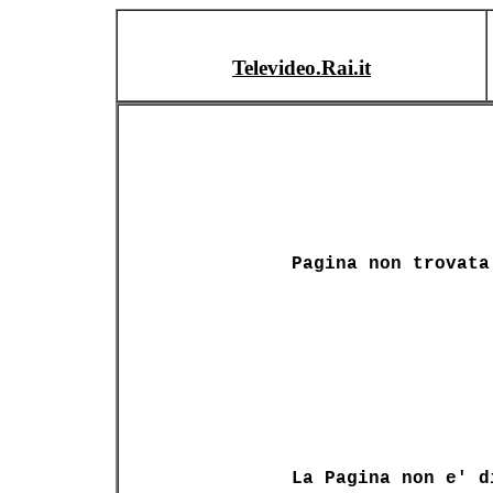
Televideo.Rai.it
Pagina non trovata
La Pagina non e' d