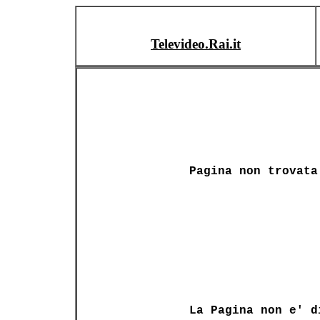
Televideo.Rai.it
Pagina non trovata
La Pagina non e' d