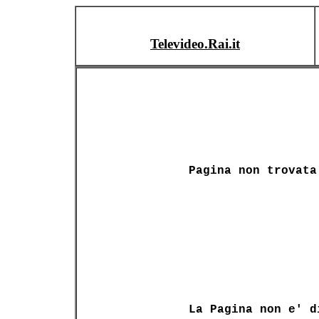
Televideo.Rai.it
Pagina non trovata
La Pagina non e' d