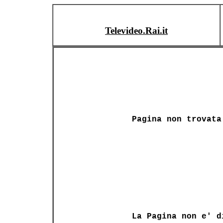
Televideo.Rai.it
Pagina non trovata
La Pagina non e' d