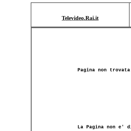
Televideo.Rai.it
Pagina non trovata
La Pagina non e' d