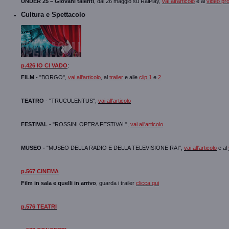
UNDER 25 – Giovani talenti
, dal 26 maggio su RaiPlay,
vai all'articolo
e al
video pr
Cultura e Spettacolo
p.426 IO CI VADO
:
FILM
- "BORGO",
vai all'articolo
, al
trailer
e alle
clip 1
e
2
TEATRO
- "TRUCULENTUS",
vai all'articolo
FESTIVAL
- "ROSSINI OPERA FESTIVAL",
vai all'articolo
MUSEO -
"MUSEO DELLA RADIO E DELLA TELEVISIONE RAI",
vai all'articolo
e al
p.567 CINEMA
Film in sala e quelli in arrivo
, guarda i trailer
clicca qui
p.576 TEATRI