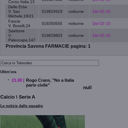
Corso Italia,13
Delle Erbe
V. San
019824919
notturne
Del 02-10
Michele,19/21
Fascie
019250555
notturne
Del 02-10
V. Boselli,24
Saettone
V.
019829803
notturne
Del 02-10
Paleocapa,147
Provincia Savona FARMACIE pagina: 1
Ultim'ora
21.00 |
Rogo Crans, "No a Italia
parte civile"
null
Calcio \ Serie A
Le notizie dalle squadre