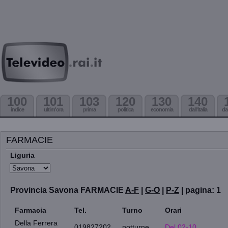
100
101
103
120
130
140
indice
ultim'ora
prima
politica
economia
dall'italia
da
FARMACIE
Liguria
Provincia Savona FARMACIE
A-F
|
G-O
|
P-Z
| pagina: 1
Farmacia
Tel.
Turno
Orari
Della Ferrera
019827202
notturne
Del 02-10