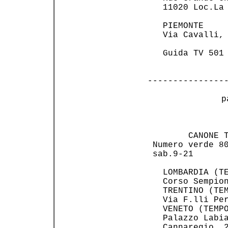
   11020 Loc.La 
   PIEMONTE     
   Via Cavalli, 
   Guida TV 501 
---------------
 p
                
        CANONE T
 Numero verde 80
 sab.9-21       
   LOMBARDIA (TE
   Corso Sempion
   TRENTINO (TEM
   Via F.lli Per
   VENETO (TEMPO
   Palazzo Labia
   Cannaregio, 2