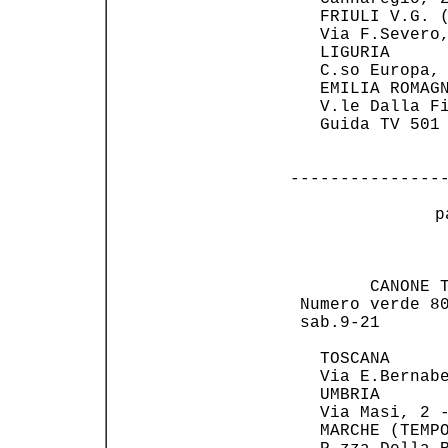
   FRIULI V.G. (
   Via F.Severo,
   LIGURIA      
   C.so Europa, 
   EMILIA ROMAGN
   V.le Dalla Fi
   Guida TV 501 
---------------
 p
                
        CANONE T
 Numero verde 80
 sab.9-21       
   TOSCANA      
   Via E.Bernabe
   UMBRIA       
   Via Masi, 2 -
   MARCHE (TEMPO