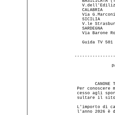
   BASILICATA (T
   V.dell'Ediliz
   CALABRIA     
   Via G.Marconi
   SICILIA      
   V.le Strasbur
   SARDEGNA     
   Via Barone Ro
   Guida TV 501 
---------------
 p
                
        CANONE T
 Per conoscere m
 cesso agli spor
 sultare il sito
 L'importo di ca
 l'anno 2026 è d