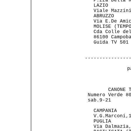
   P.zza Della R
   LAZIO        
   Viale Mazzini
   ABRUZZO      
   Via E.De Amic
   MOLISE (TEMPO
   Cda Colle del
   86100 Campoba
   Guida TV 501 
---------------
 p
                
        CANONE T
 Numero Verde 80
 sab.9-21       
   CAMPANIA     
   V.G.Marconi,1
   PUGLIA       
   Via Dalmazia,