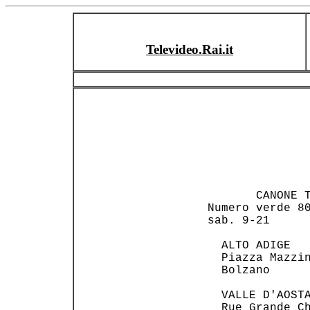
Televideo.Rai.it
                
        CANONE T
 Numero verde 80
 sab. 9-21      
   ALTO ADIGE   
   Piazza Mazzin
   Bolzano      
   VALLE D'AOSTA
   Rue Grande Ch