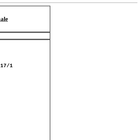
ale
717/1