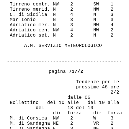
 Tirreno centr. NW    2       SW    1   

 Tirreno merid. N     2       NW    2   

 C. di Sicilia  N     4       N     3   

 Mar Ionio      N     3       N     3   

 Adriatico mer. N     3       NW    4   

 Adriatico cen. NW    4       NW    2   

 Adriatico set. N     2       N     2   

      A.M. SERVIZIO METEOROLOGICO       

----------------------------------------
 pagina 
717/2
                        Tendenze per le 

                        prossime 48 ore 

                                    2/2 

              dalle 06    

 Bollettino   del 10 alle   del 10 alle 

   del        18 del 10   

                dir. forza    dir. forza

 M. di Corsica  NW    2       W     3   

 M. di Sardegna NE    2       VR    2   

 C. DI Sardegna E     3       NE    3   
