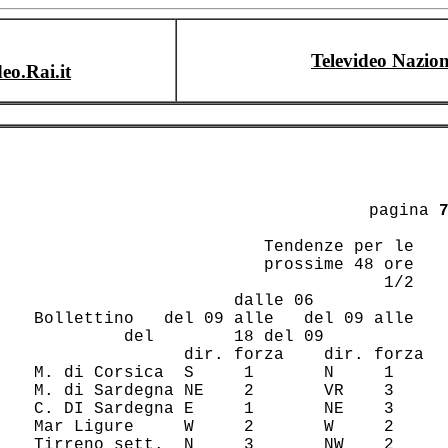
Televideo Nazion
deo.Rai.it
					 pagina 
                        Tendenze per le 

                        prossime 48 ore 

                                    1/2 

              dalle 06    

 Bollettino   del 09 alle   del 09 alle 

   del        18 del 09   

                dir. forza    dir. forza

 M. di Corsica  S     1       N     1   

 M. di Sardegna NE    2       VR    3   

 C. DI Sardegna E     1       NE    3   

 Mar Ligure     W     2       W     2   

 Tirreno sett.  N     3       NW    2   
