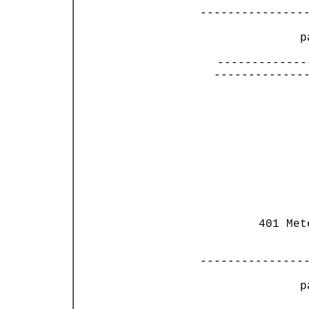
---------------
 p
   -------------
  --------------
                
                
                
                
                
                
                
                
 401 Met
---------------
 p