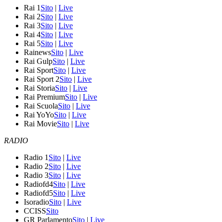
Rai 1
Sito
|
Live
Rai 2
Sito
|
Live
Rai 3
Sito
|
Live
Rai 4
Sito
|
Live
Rai 5
Sito
|
Live
Rainews
Sito
|
Live
Rai Gulp
Sito
|
Live
Rai Sport
Sito
|
Live
Rai Sport 2
Sito
|
Live
Rai Storia
Sito
|
Live
Rai Premium
Sito
|
Live
Rai Scuola
Sito
|
Live
Rai YoYo
Sito
|
Live
Rai Movie
Sito
|
Live
RADIO
Radio 1
Sito
|
Live
Radio 2
Sito
|
Live
Radio 3
Sito
|
Live
Radiofd4
Sito
|
Live
Radiofd5
Sito
|
Live
Isoradio
Sito
|
Live
CCISS
Sito
GR Parlamento
Sito
|
Live