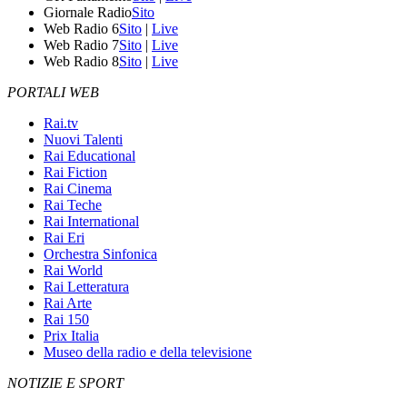
Giornale Radio
Sito
Web Radio 6
Sito
|
Live
Web Radio 7
Sito
|
Live
Web Radio 8
Sito
|
Live
PORTALI WEB
Rai.tv
Nuovi Talenti
Rai Educational
Rai Fiction
Rai Cinema
Rai Teche
Rai International
Rai Eri
Orchestra Sinfonica
Rai World
Rai Letteratura
Rai Arte
Rai 150
Prix Italia
Museo della radio e della televisione
NOTIZIE E SPORT