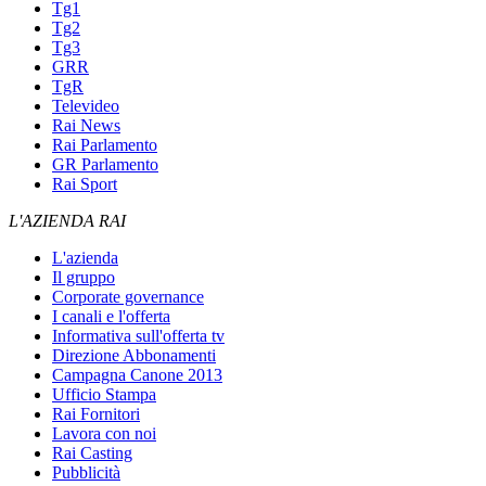
Tg1
Tg2
Tg3
GRR
TgR
Televideo
Rai News
Rai Parlamento
GR Parlamento
Rai Sport
L'AZIENDA RAI
L'azienda
Il gruppo
Corporate governance
I canali e l'offerta
Informativa sull'offerta tv
Direzione Abbonamenti
Campagna Canone 2013
Ufficio Stampa
Rai Fornitori
Lavora con noi
Rai Casting
Pubblicità