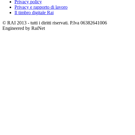
Privacy policy
Privacy e rapporto di lavoro
Il timbro digitale Rai
© RAI 2013 - tutti i diritti riservati. P.Iva 06382641006
Engineered by RaiNet