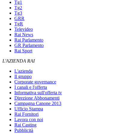
Tg1
Tg2
Tg3
GRR
TgR
Televideo
Rai News
Rai Parlamento
GR Parlamento
Rai Sport
L'AZIENDA RAI
L'azienda
Il gruppo
Corporate governance
I canali e l'offerta
Informativa sull'offerta tv
Direzione Abbonamenti
Campagna Canone 2013
Ufficio Stampa
Rai Fornitori
Lavora con noi
Rai Casting
Pubblicità