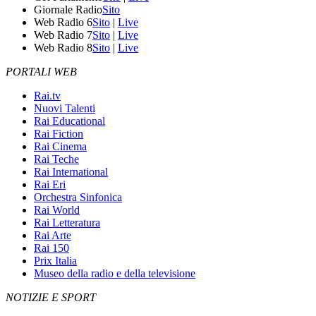
Giornale Radio
Sito
Web Radio 6
Sito
|
Live
Web Radio 7
Sito
|
Live
Web Radio 8
Sito
|
Live
PORTALI WEB
Rai.tv
Nuovi Talenti
Rai Educational
Rai Fiction
Rai Cinema
Rai Teche
Rai International
Rai Eri
Orchestra Sinfonica
Rai World
Rai Letteratura
Rai Arte
Rai 150
Prix Italia
Museo della radio e della televisione
NOTIZIE E SPORT