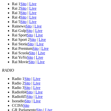
Rai 1
Sito
|
Live
Rai 2
Sito
|
Live
Rai 3
Sito
|
Live
Rai 4
Sito
|
Live
Rai 5
Sito
|
Live
Rainews
Sito
|
Live
Rai Gulp
Sito
|
Live
Rai Sport
Sito
|
Live
Rai Sport 2
Sito
|
Live
Rai Storia
Sito
|
Live
Rai Premium
Sito
|
Live
Rai Scuola
Sito
|
Live
Rai YoYo
Sito
|
Live
Rai Movie
Sito
|
Live
RADIO
Radio 1
Sito
|
Live
Radio 2
Sito
|
Live
Radio 3
Sito
|
Live
Radiofd4
Sito
|
Live
Radiofd5
Sito
|
Live
Isoradio
Sito
|
Live
CCISS
Sito
GR Parlamento
Sito
|
Live