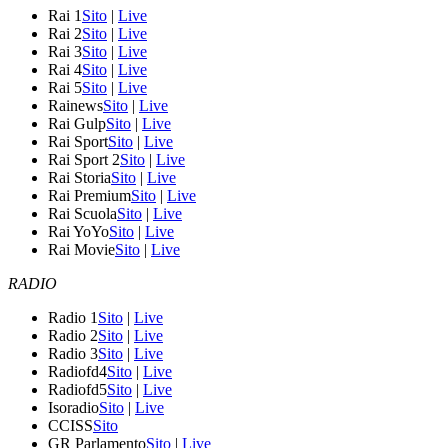
Rai 1
Sito
|
Live
Rai 2
Sito
|
Live
Rai 3
Sito
|
Live
Rai 4
Sito
|
Live
Rai 5
Sito
|
Live
Rainews
Sito
|
Live
Rai Gulp
Sito
|
Live
Rai Sport
Sito
|
Live
Rai Sport 2
Sito
|
Live
Rai Storia
Sito
|
Live
Rai Premium
Sito
|
Live
Rai Scuola
Sito
|
Live
Rai YoYo
Sito
|
Live
Rai Movie
Sito
|
Live
RADIO
Radio 1
Sito
|
Live
Radio 2
Sito
|
Live
Radio 3
Sito
|
Live
Radiofd4
Sito
|
Live
Radiofd5
Sito
|
Live
Isoradio
Sito
|
Live
CCISS
Sito
GR Parlamento
Sito
|
Live