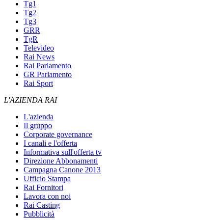
Tg1
Tg2
Tg3
GRR
TgR
Televideo
Rai News
Rai Parlamento
GR Parlamento
Rai Sport
L'AZIENDA RAI
L'azienda
Il gruppo
Corporate governance
I canali e l'offerta
Informativa sull'offerta tv
Direzione Abbonamenti
Campagna Canone 2013
Ufficio Stampa
Rai Fornitori
Lavora con noi
Rai Casting
Pubblicità