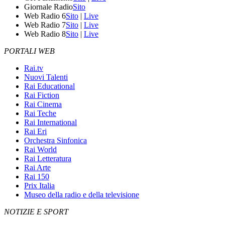
Giornale Radio
Sito
Web Radio 6
Sito
|
Live
Web Radio 7
Sito
|
Live
Web Radio 8
Sito
|
Live
PORTALI WEB
Rai.tv
Nuovi Talenti
Rai Educational
Rai Fiction
Rai Cinema
Rai Teche
Rai International
Rai Eri
Orchestra Sinfonica
Rai World
Rai Letteratura
Rai Arte
Rai 150
Prix Italia
Museo della radio e della televisione
NOTIZIE E SPORT