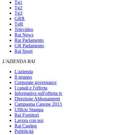
Tg1
Tg2
Tg3
GRR
TgR
Televideo
Rai News
Rai Parlamento
GR Parlamento
Rai Sport
L'AZIENDA RAI
L'azienda
Il gruppo
Corporate governance
I canali e l'offerta
Informativa sull'offerta tv
Direzione Abbonamenti
Campagna Canone 2013
Ufficio Stampa
Rai Fornitori
Lavora con noi
Rai Casting
Pubblicità