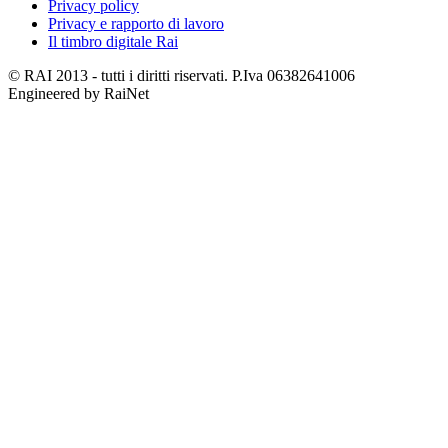
Privacy policy
Privacy e rapporto di lavoro
Il timbro digitale Rai
© RAI 2013 - tutti i diritti riservati. P.Iva 06382641006
Engineered by RaiNet