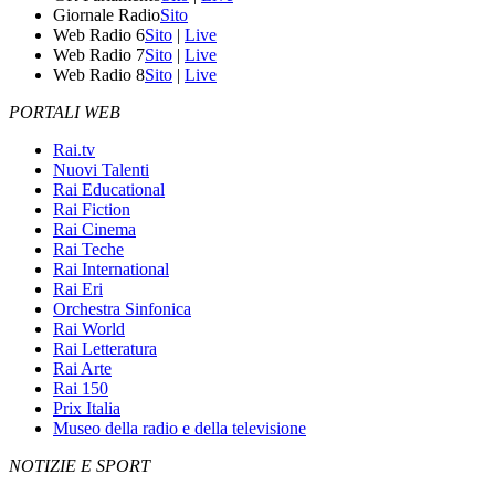
Giornale Radio
Sito
Web Radio 6
Sito
|
Live
Web Radio 7
Sito
|
Live
Web Radio 8
Sito
|
Live
PORTALI WEB
Rai.tv
Nuovi Talenti
Rai Educational
Rai Fiction
Rai Cinema
Rai Teche
Rai International
Rai Eri
Orchestra Sinfonica
Rai World
Rai Letteratura
Rai Arte
Rai 150
Prix Italia
Museo della radio e della televisione
NOTIZIE E SPORT