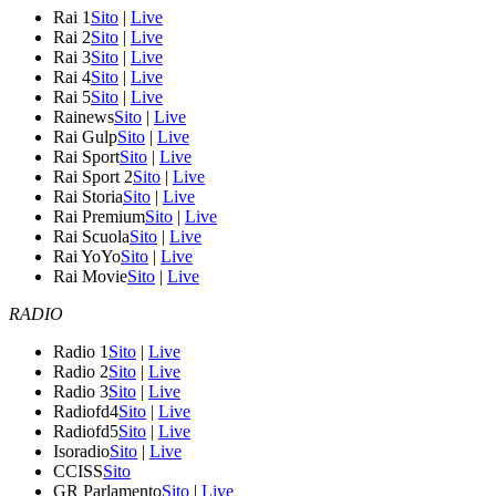
Rai 1
Sito
|
Live
Rai 2
Sito
|
Live
Rai 3
Sito
|
Live
Rai 4
Sito
|
Live
Rai 5
Sito
|
Live
Rainews
Sito
|
Live
Rai Gulp
Sito
|
Live
Rai Sport
Sito
|
Live
Rai Sport 2
Sito
|
Live
Rai Storia
Sito
|
Live
Rai Premium
Sito
|
Live
Rai Scuola
Sito
|
Live
Rai YoYo
Sito
|
Live
Rai Movie
Sito
|
Live
RADIO
Radio 1
Sito
|
Live
Radio 2
Sito
|
Live
Radio 3
Sito
|
Live
Radiofd4
Sito
|
Live
Radiofd5
Sito
|
Live
Isoradio
Sito
|
Live
CCISS
Sito
GR Parlamento
Sito
|
Live